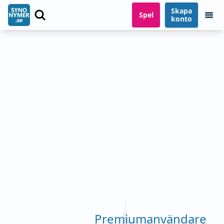
Skapa
Spel
konto
Premiumanvändare