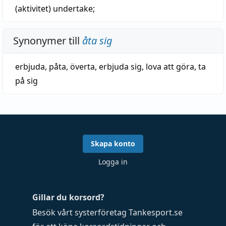
(aktivitet)
undertake
;
Synonymer till
åta sig
erbjuda
,
påta
,
överta
,
erbjuda sig
,
lova att göra
,
ta
på sig
Skapa konto
Logga in
Gillar du korsord?
Besök vårt systerföretag
Tankesport.se