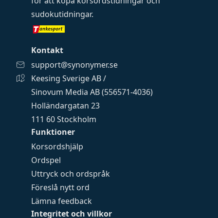
för att köpa
korsordstidningar
och
sudokutidningar
.
Kontakt
support@synonymer.se
Keesing Sverige AB /
Sinovum Media AB (556571-4036)
Holländargatan 23
111 60 Stockholm
Funktioner
Korsordshjälp
Ordspel
Uttryck och ordspråk
Föreslå nytt ord
Lämna feedback
Integritet och villkor