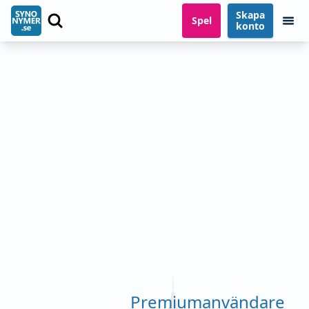
Skapa
Spel
konto
Premiumanvändare