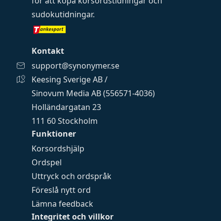
för att köpa
korsordstidningar
och
sudokutidningar
.
Kontakt
support@synonymer.se
Keesing Sverige AB /
Sinovum Media AB (556571-4036)
Holländargatan 23
111 60 Stockholm
Funktioner
Korsordshjälp
Ordspel
Uttryck och ordspråk
Föreslå nytt ord
Lämna feedback
Integritet och villkor