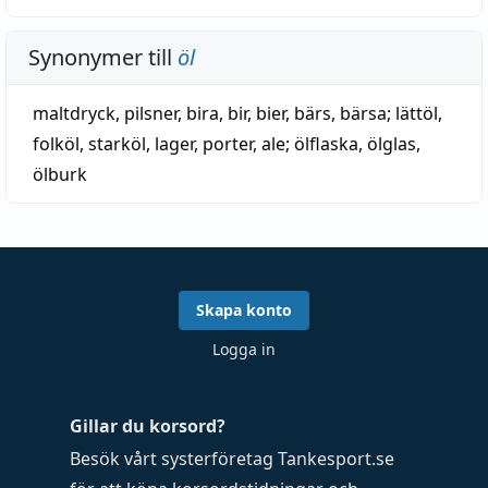
Synonymer till
öl
maltdryck
,
pilsner
,
bira
,
bir
,
bier
,
bärs
,
bärsa
;
lättöl
,
folköl
,
starköl
,
lager
,
porter
,
ale
;
ölflaska
,
ölglas
,
ölburk
Skapa konto
Logga in
Gillar du korsord?
Besök vårt systerföretag
Tankesport.se