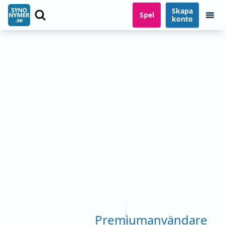
Skapa
Spel
konto
Premiumanvändare