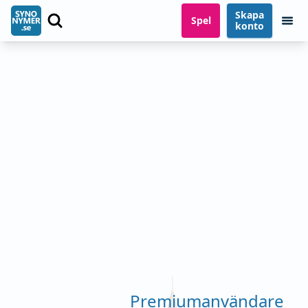
Skapa
Spel
konto
Premiumanvändare