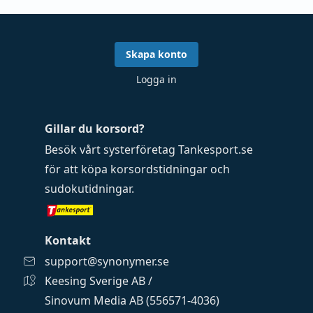
Skapa konto
Logga in
Gillar du korsord?
Besök vårt systerföretag
Tankesport.se
för att köpa
korsordstidningar
och
sudokutidningar
.
Kontakt
support@synonymer.se
Keesing Sverige AB /
Sinovum Media AB (556571-4036)