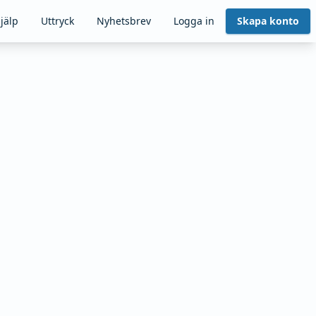
jälp
Uttryck
Nyhetsbrev
Logga in
Skapa konto