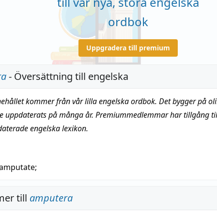
till vår nya, stora engelska
ordbok
Uppgradera till premium
ra
- Översättning till engelska
nehållet kommer från vår lilla engelska ordbok. Det bygger på oli
te uppdaterats på många år. Premiummedlemmar har tillgång till
daterade engelska lexikon.
amputate
;
er till
amputera