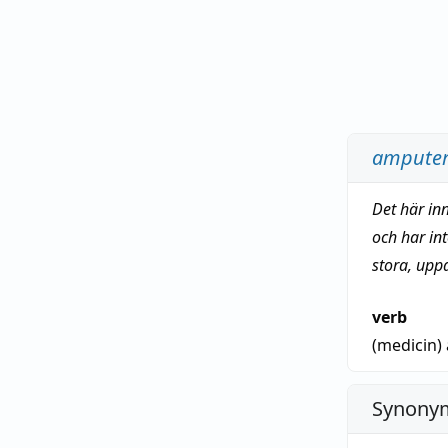
ampute
Det här in
och har in
stora, upp
verb
(medicin)
Synonym