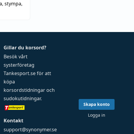
a
,
stympa
,
Gillar du korsord?
Besök vårt
systerföretag
Tankesport.se
för att
köpa
korsordstidningar
och
sudokutidningar
.
Skapa konto
Logga in
Kontakt
support@synonymer.se