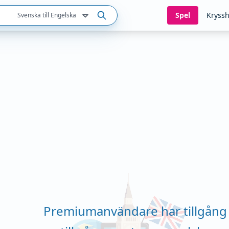
Spel
Kryssh
Svenska till Engelska
Premiumanvändare har tillgång