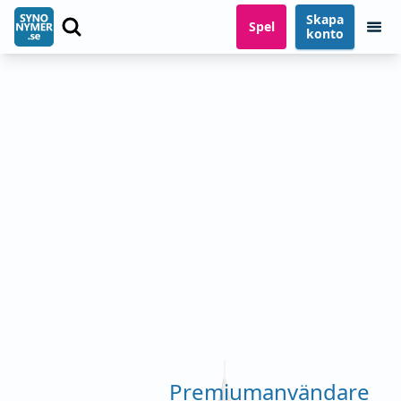
Skapa
Spel
konto
Premiumanvändare