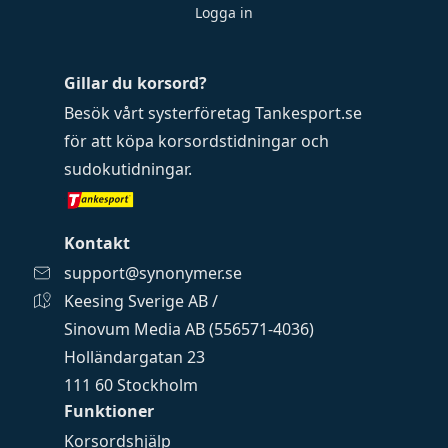
Logga in
Gillar du korsord?
Besök vårt systerföretag
Tankesport.se
för att köpa
korsordstidningar
och
sudokutidningar
.
Kontakt
support@synonymer.se
Keesing Sverige AB /
Sinovum Media AB (556571-4036)
Holländargatan 23
111 60 Stockholm
Funktioner
Korsordshjälp