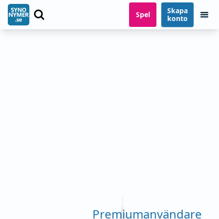
Skapa
Spel
konto
Premiumanvändare