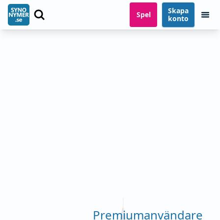
Skapa
Spel
konto
Premiumanvändare