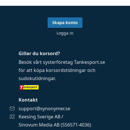
Skapa konto
Logga in
Gillar du korsord?
Besök vårt systerföretag
Tankesport.se
för att köpa
korsordstidningar
och
sudokutidningar
.
Kontakt
support@synonymer.se
Keesing Sverige AB /
Sinovum Media AB (556571-4036)