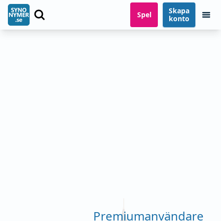
Skapa
Spel
konto
Premiumanvändare