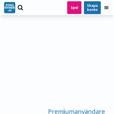
Skapa
Spel
konto
Premiumanvändare