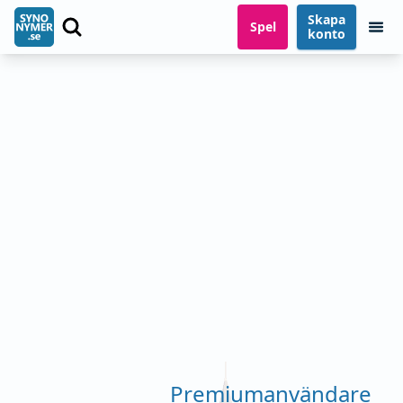
Skapa
Spel
konto
Premiumanvändare