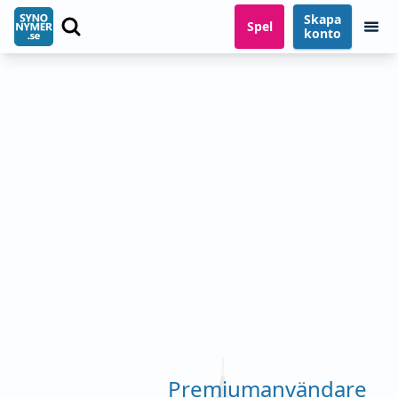
Skapa
Spel
konto
Premiumanvändare