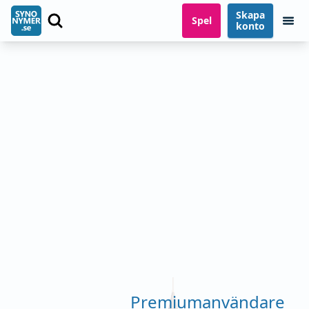
Skapa
Spel
konto
Premiumanvändare