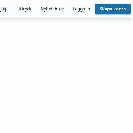
jälp
Uttryck
Nyhetsbrev
Logga in
Skapa konto