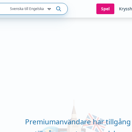
Spel
Kryssh
Svenska till Engelska
Premiumanvändare har tillgång