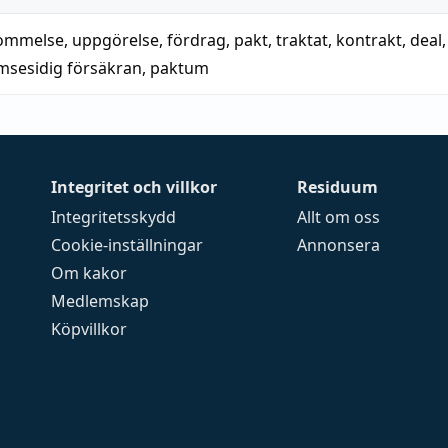
ommelse
,
uppgörelse
,
fördrag
,
pakt
,
traktat
,
kontrakt
,
deal
msesidig försäkran
,
paktum
Integritet och villkor
Residuum
Integritetsskydd
Allt om oss
Cookie-inställningar
Annonsera
Om kakor
Medlemskap
Köpvillkor