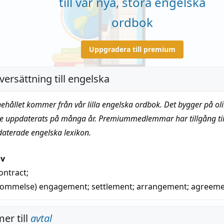
till vår nya, stora engelska
ordbok
Uppgradera till premium
versättning till engelska
nehållet kommer från vår lilla engelska ordbok. Det bygger på oli
te uppdaterats på många år. Premiummedlemmar har tillgång till
daterade engelska lexikon.
iv
ontract
;
kommelse)
engagement
;
settlement
;
arrangement
;
agreeme
er till
avtal