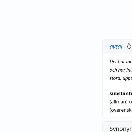
avtal
- Ö
Det här in
och har in
stora, upp
substant
(allmän)
c
(överens
Synonym