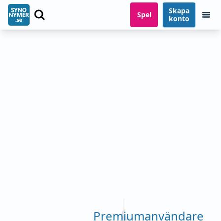
Skapa
Spel
konto
Premiumanvändare