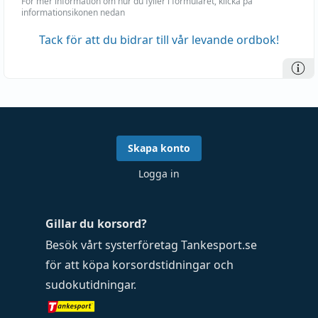
För mer information om hur du fyller i formuläret, klicka på
informationsikonen nedan
Tack för att du bidrar till vår levande ordbok!
Skapa konto
Logga in
Gillar du korsord?
Besök vårt systerföretag
Tankesport.se
för att köpa
korsordstidningar
och
sudokutidningar
.