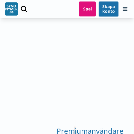
Skapa
Spel
konto
Premiumanvändare