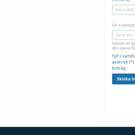
Din e-postadre
Genom att fyl
den sparas ho
Fyll i samt
asterisk (*)
bidrag.
Skicka in