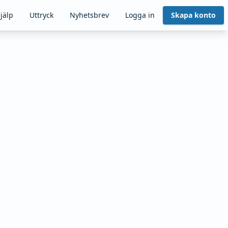
jälp
Uttryck
Nyhetsbrev
Logga in
Skapa konto