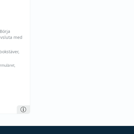
 Börja
avsluta med
bokstäver,
ormuläret,