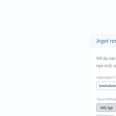
Inget re
Vill du v
nya ord, u
Uppslagsord
Typ av bidrag
Ditt bidrag
*