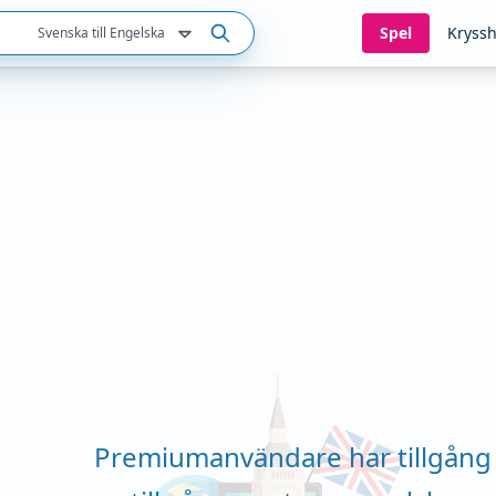
Spel
Kryssh
Svenska till Engelska
Premiumanvändare har tillgång