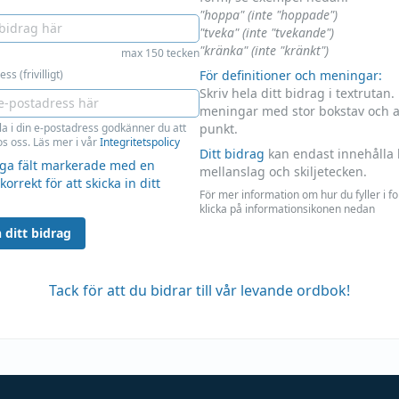
"hoppa" (inte "hoppade")
"tveka" (inte "tvekande")
"kränka" (inte "kränkt")
max 150 tecken
ss (frivilligt)
För definitioner och meningar:
Skriv hela ditt bidrag i textrutan.
meningar med stor bokstav och 
la i din e-postadress godkänner du att
punkt.
s oss. Läs mer i vår
Integritetspolicy
Ditt bidrag
kan endast innehålla 
liga fält markerade med en
mellanslag och skiljetecken.
 korrekt för att skicka in ditt
För mer information om hur du fyller i f
klicka på informationsikonen nedan
 ditt bidrag
Tack för att du bidrar till vår levande ordbok!