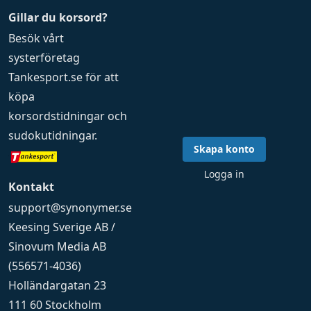
Gillar du korsord?
Besök vårt
systerföretag
Tankesport.se
för att
köpa
korsordstidningar
och
sudokutidningar
.
Skapa konto
Logga in
Kontakt
support@synonymer.se
Keesing Sverige AB /
Sinovum Media AB
(556571-4036)
Holländargatan 23
111 60 Stockholm