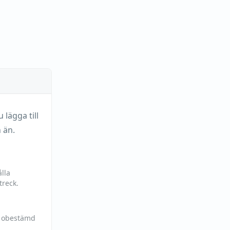
lägga till
 än.
lla
treck.
h obestämd