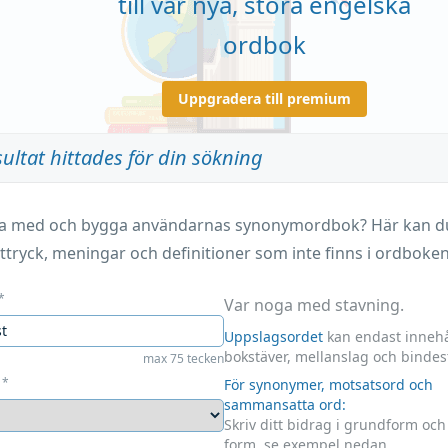
till vår nya, stora engelska
ordbok
Uppgradera till premium
sultat hittades för din sökning
ara med och bygga användarnas synonymordbok? Här kan du 
ttryck, meningar och definitioner som inte finns i ordboken
*
Var noga med stavning.
Uppslagsordet
kan endast innehå
bokstäver, mellanslag och bindes
max 75 tecken
*
För synonymer, motsatsord och
sammansatta ord:
Skriv ditt bidrag i grundform oc
form, se exempel nedan.