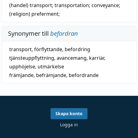
(handel)
transport
;
transportation
;
conveyance
;
(religion)
preferment;
Synonymer till
befordran
transport
, förflyttande,
befordring
tjänsteuppflyttning
,
avancemang
,
karriär
,
upphöjelse
,
utmärkelse
främjande,
befrämjande
,
befordrande
Skapa konto
Logga in