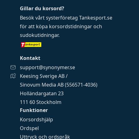
Gillar du korsord?
Besök vårt systerföretag
Tankesport.se
för att köpa
korsordstidningar
och
sudokutidningar
.
Kontakt
support@synonymer.se
Keesing Sverige AB /
Sinovum Media AB (556571-4036)
Holländargatan 23
111 60 Stockholm
Funktioner
Korsordshjälp
Ordspel
Uttryck och ordspråk