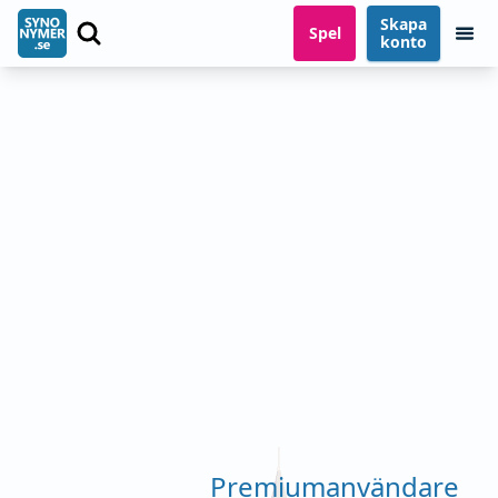
Skapa
Spel
konto
Premiumanvändare