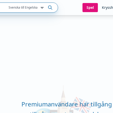
Spel
Kryssh
Svenska till Engelska
Premiumanvändare har tillgång