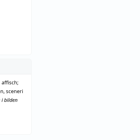
,
affisch
;
en
,
sceneri
i bilden