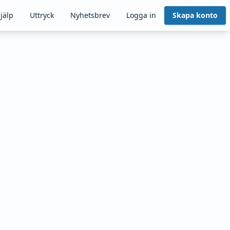
jälp
Uttryck
Nyhetsbrev
Logga in
Skapa konto