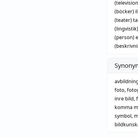
(televisio
(böcker)
i
(teater)
t
(lingvistik
(person)
e
(beskrivn
Synonym
avbildnin
foto
,
foto
inre bild
,
komma
m
symbol
,
m
bildkuns