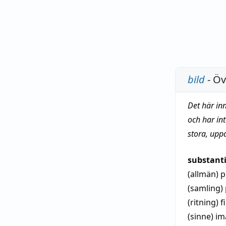
bild
- Öv
Det här in
och har in
stora, upp
substant
(allmän)
p
(samling)
(ritning)
f
(sinne)
im