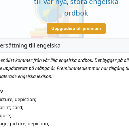
till vår nya, stora engelska
ordbok
Uppgradera till premium
ersättning till engelska
nehållet kommer från vår lilla engelska ordbok. Det bygger på oli
te uppdaterats på många år. Premiummedlemmar har tillgång till
daterade engelska lexikon.
iv
icture
;
depiction
;
print
;
card
;
igure
;
age
;
picture
;
depiction
;