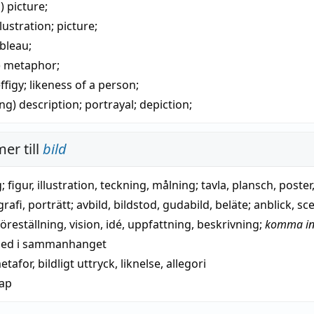
n)
picture
;
llustration
;
picture
;
ableau
;
)
metaphor
;
ffigy
; likeness of a person;
ing)
description
;
portrayal
;
depiction
;
er till
bild
g
;
figur
,
illustration
,
teckning
,
målning
;
tavla
,
plansch
,
poster
grafi
,
porträtt
;
avbild
,
bildstod
,
gudabild
,
beläte
;
anblick
,
sc
föreställning
,
vision
,
idé
,
uppfattning
,
beskrivning
;
komma in 
ed
i
sammanhanget
etafor
,
bildligt uttryck
,
liknelse
,
allegori
kap