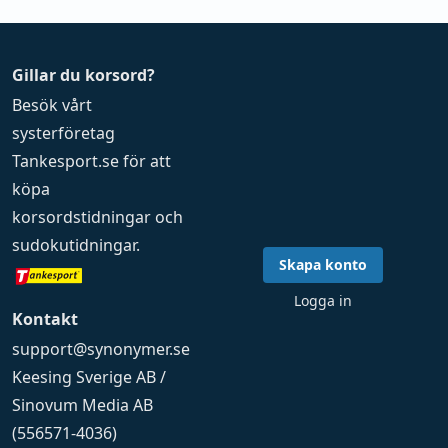
Gillar du korsord?
Besök vårt
systerföretag
Tankesport.se
för att
köpa
korsordstidningar
och
sudokutidningar
.
Skapa konto
Logga in
Kontakt
support@synonymer.se
Keesing Sverige AB /
Sinovum Media AB
(556571-4036)