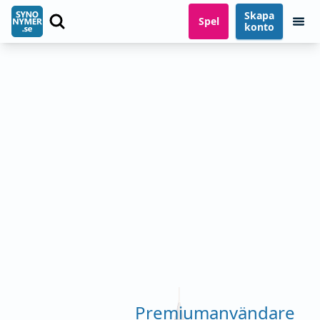
Skapa
Spel
konto
Premiumanvändare