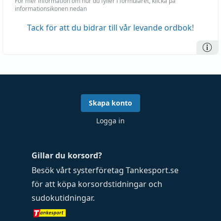
För mer information om hur du fyller i formuläret, klicka på
informationsikonen nedan
Tack för att du bidrar till vår levande ordbok!
Skapa konto
Logga in
Gillar du korsord?
Besök vårt systerföretag
Tankesport.se
för att köpa
korsordstidningar
och
sudokutidningar
.