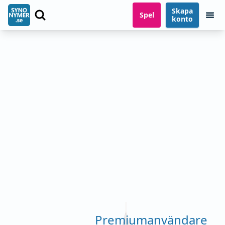
Skapa
Spel
konto
Premiumanvändare