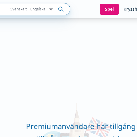
Spel
Kryssh
Svenska till Engelska
Premiumanvändare har tillgång