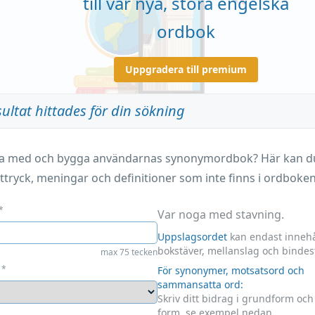
till vår nya, stora engelska
ordbok
Uppgradera till premium
sultat hittades för din sökning
ara med och bygga användarnas synonymordbok? Här kan du 
ttryck, meningar och definitioner som inte finns i ordboken
*
Var noga med stavning.
Uppslagsordet
kan endast innehå
bokstäver, mellanslag och bindes
max 75 tecken
*
För synonymer, motsatsord och
sammansatta ord:
Skriv ditt bidrag i grundform oc
form, se exempel nedan.