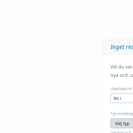
Inget re
Vill du v
nya ord, u
Uppslagsord
Typ av bidrag
Ditt bidrag
*