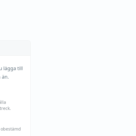
lägga till
 än.
lla
treck.
h obestämd