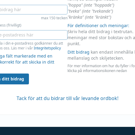
"hoppa" (inte "hoppade")
"tveka" (inte "tvekande")
"kränka" (inte "kränkt")
max 150 tecken
ss (frivilligt)
För definitioner och meningar:
Skriv hela ditt bidrag i textrutan.
meningar med stor bokstav och 
la i din e-postadress godkänner du att
punkt.
s oss. Läs mer i vår
Integritetspolicy
Ditt bidrag
kan endast innehålla 
liga fält markerade med en
mellanslag och skiljetecken.
 korrekt för att skicka in ditt
För mer information om hur du fyller i f
klicka på informationsikonen nedan
 ditt bidrag
Tack för att du bidrar till vår levande ordbok!