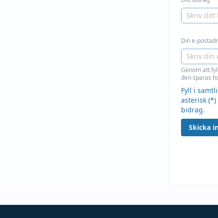
Din e-postadre
Genom att fyl
den sparas ho
Fyll i samt
asterisk (*)
bidrag.
Skicka in