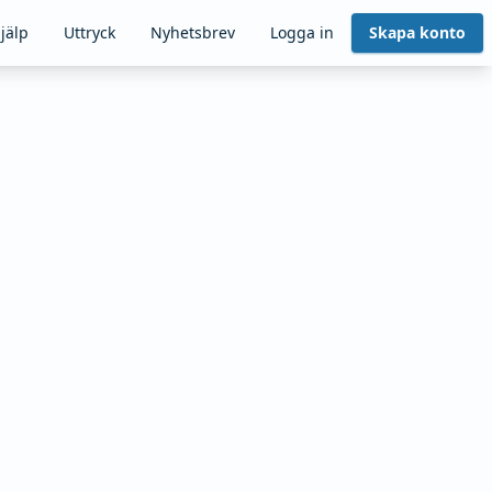
jälp
Uttryck
Nyhetsbrev
Logga in
Skapa konto