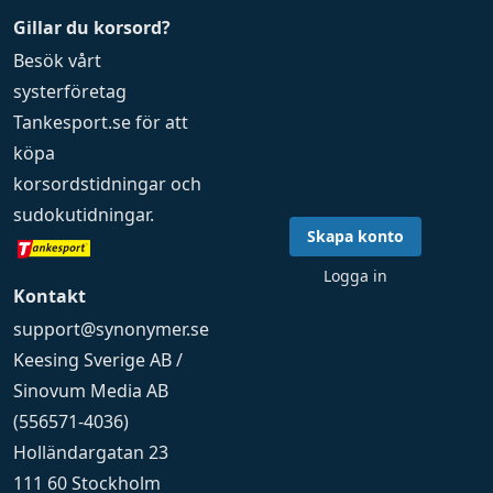
Gillar du korsord?
Besök vårt
systerföretag
Tankesport.se
för att
köpa
korsordstidningar
och
sudokutidningar
.
Skapa konto
Logga in
Kontakt
support@synonymer.se
Keesing Sverige AB /
Sinovum Media AB
(556571-4036)
Holländargatan 23
111 60 Stockholm