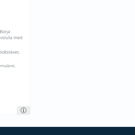
 Börja
avsluta med
bokstäver,
ormuläret,