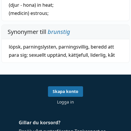
(djur - hona)
in heat;
(medicin)
estrous
;
Synonymer till
brunstig
löpsk
,
parningslysten
,
parningsvillig
,
beredd att
para sig
;
sexuellt upptänd
,
kättjefull
,
liderlig
,
kåt
Skapa konto
Logga in
Gillar du korsord?