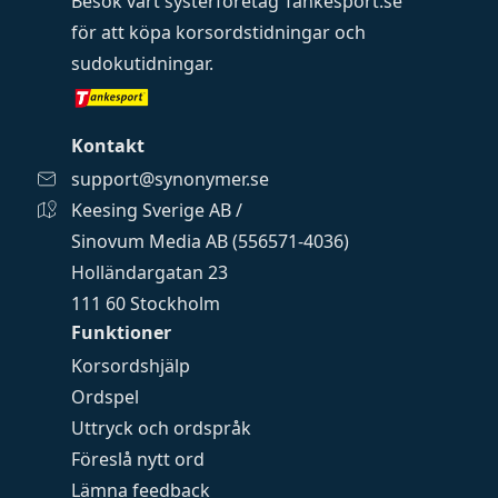
Besök vårt systerföretag
Tankesport.se
för att köpa
korsordstidningar
och
sudokutidningar
.
Kontakt
support@synonymer.se
Keesing Sverige AB /
Sinovum Media AB (556571-4036)
Holländargatan 23
111 60 Stockholm
Funktioner
Korsordshjälp
Ordspel
Uttryck och ordspråk
Föreslå nytt ord
Lämna feedback