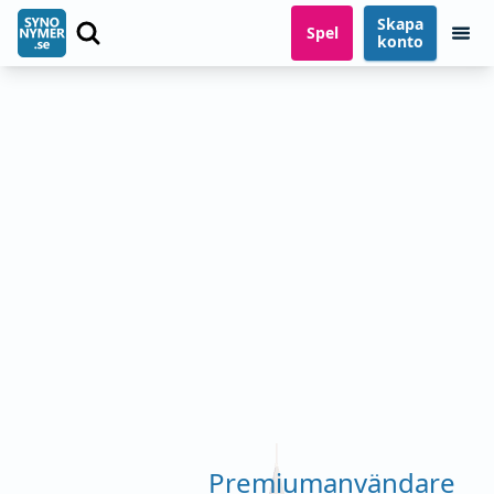
Skapa
Spel
konto
Premiumanvändare