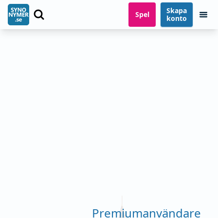
Skapa
Spel
konto
Premiumanvändare