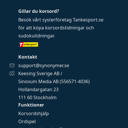
Gillar du korsord?
Besök vårt systerföretag
Tankesport.se
för att köpa
korsordstidningar
och
sudokutidningar
.
Kontakt
support@synonymer.se
Keesing Sverige AB /
Sinovum Media AB (556571-4036)
Holländargatan 23
111 60 Stockholm
Funktioner
Korsordshjälp
Ordspel