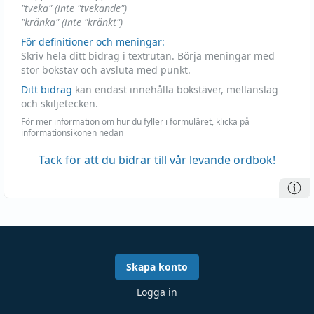
"tveka" (inte "tvekande")
"kränka" (inte "kränkt")
För definitioner och meningar:
Skriv hela ditt bidrag i textrutan. Börja meningar med
stor bokstav och avsluta med punkt.
Ditt bidrag
kan endast innehålla bokstäver, mellanslag
och skiljetecken.
För mer information om hur du fyller i formuläret, klicka på
informationsikonen nedan
Tack för att du bidrar till vår levande ordbok!
Skapa konto
Logga in