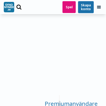
Skapa
Spel
konto
Premiumanvändare