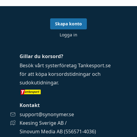
Skapa konto
Logga in
Gillar du korsord?
Besök vårt systerföretag
Tankesport.se
för att köpa
korsordstidningar
och
sudokutidningar
.
Kontakt
support@synonymer.se
Keesing Sverige AB /
Sinovum Media AB (556571-4036)