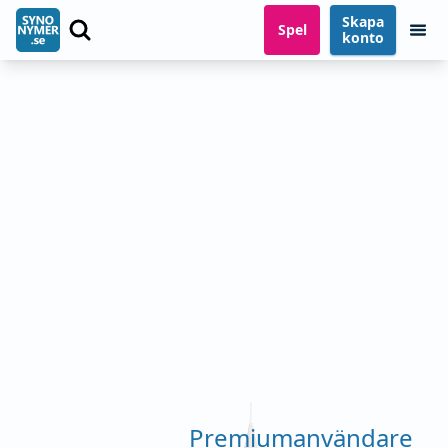
Skapa
Spel
konto
Premiumanvändare