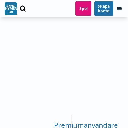
Skapa
Spel
konto
Premiumanvändare