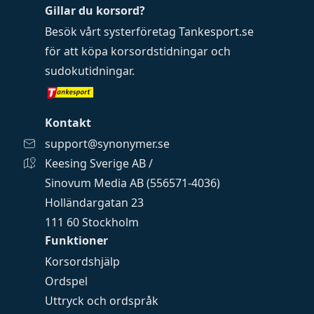
Gillar du korsord?
Besök vårt systerföretag
Tankesport.se
för att köpa
korsordstidningar
och
sudokutidningar
.
Kontakt
support@synonymer.se
Keesing Sverige AB /
Sinovum Media AB (556571-4036)
Holländargatan 23
111 60 Stockholm
Funktioner
Korsordshjälp
Ordspel
Uttryck och ordspråk