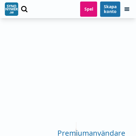
Skapa
Spel
konto
Premiumanvändare