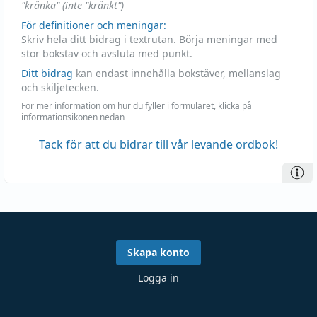
"kränka" (inte "kränkt")
För definitioner och meningar:
Skriv hela ditt bidrag i textrutan. Börja meningar med
stor bokstav och avsluta med punkt.
Ditt bidrag
kan endast innehålla bokstäver, mellanslag
och skiljetecken.
För mer information om hur du fyller i formuläret, klicka på
informationsikonen nedan
Tack för att du bidrar till vår levande ordbok!
Skapa konto
Logga in