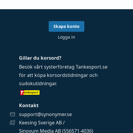
Skapa konto
Logga in
Gillar du korsord?
Besök vårt systerföretag
Tankesport.se
för att köpa
korsordstidningar
och
sudokutidningar
.
Kontakt
support@synonymer.se
Keesing Sverige AB /
Sinovum Media AB (556571-4036)