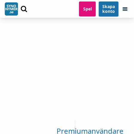
Skapa
Spel
konto
Premiumanvändare