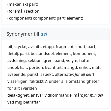
(mekanisk)
part
;
(föremål)
section
;
(komponent)
component
;
part
;
element
;
Synonymer till
del
bit
,
stycke
,
avsnitt
,
etapp
,
fragment
,
snutt
,
part
,
detalj
,
parti
,
beståndsdel
,
element
,
komponent
;
avdelning
,
sektion
,
gren
;
band
,
volym
,
häfte
andel
,
halt
,
portion
,
kvantitet
,
mängd
;
enhet
,
mått
avseende
,
punkt
,
aspekt
,
alternativ
;
för all del
1
visserligen
,
faktiskt
2.
under alla omständigheter
,
för allt i världen
delaktighet
,
ansvar
,
vidkommande
,
mån
;
för min del
vad
mig
beträffar