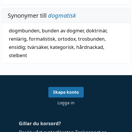
Synonymer till
dogmatisk
dogmbunden
,
bunden av dogmer
,
doktrinär
,
renlärig
,
formalistisk
,
ortodox
,
trosbunden
,
ensidig
;
tvärsäker
,
kategorisk
,
hårdnackad
,
stelbent
Skapa konto
Logga in
Gillar du korsord?