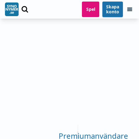
Skapa
Spel
konto
Premiumanvändare