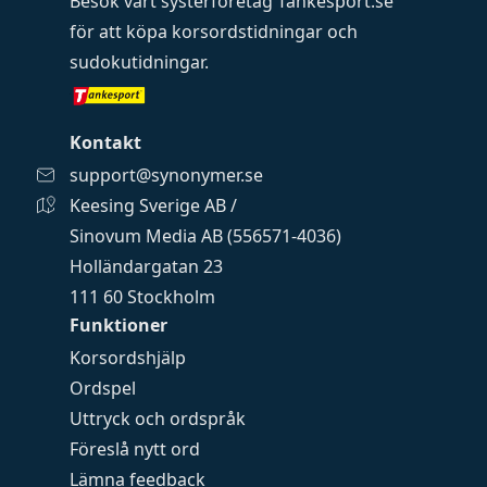
Besök vårt systerföretag
Tankesport.se
för att köpa
korsordstidningar
och
sudokutidningar
.
Kontakt
support@synonymer.se
Keesing Sverige AB /
Sinovum Media AB (556571-4036)
Holländargatan 23
111 60 Stockholm
Funktioner
Korsordshjälp
Ordspel
Uttryck och ordspråk
Föreslå nytt ord
Lämna feedback