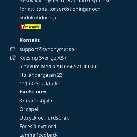
Besök vårt systerföretag
Tankesport.se
för att köpa
korsordstidningar
och
sudokutidningar
.
Kontakt
support@synonymer.se
Keesing Sverige AB /
Sinovum Media AB (556571-4036)
Holländargatan 23
111 60 Stockholm
Funktioner
Korsordshjälp
Ordspel
Uttryck och ordspråk
Föreslå nytt ord
Lämna feedback