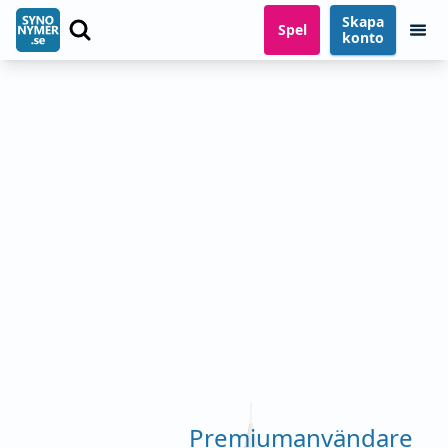
Skapa
Spel
konto
Premiumanvändare