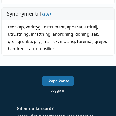
Synonymer till
don
redskap
,
verktyg
,
instrument
,
apparat
,
attiralj
,
utrustning
,
inrättning
,
anordning
,
doning
,
sak
,
grej
,
grunka
,
pryl
,
manick
,
mojäng
,
föremål
,
grejor
,
handredskap
,
utensilier
Skapa konto
Logga in
Gillar du korsord?