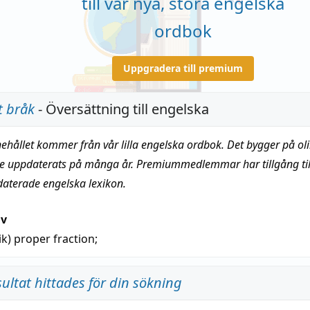
till vår nya, stora engelska
ordbok
Uppgradera till premium
t bråk
- Översättning till engelska
nehållet kommer från vår lilla engelska ordbok. Det bygger på oli
te uppdaterats på många år. Premiummedlemmar har tillgång till
daterade engelska lexikon.
iv
ik)
proper fraction;
sultat hittades för din sökning