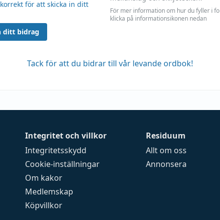
 korrekt för att skicka in ditt
För mer information om hur du fyller i f
klicka på informationsikonen nedan
 ditt bidrag
Tack för att du bidrar till vår levande ordbok!
Integritet och villkor
Residuum
Integritetsskydd
Allt om oss
Cookie-inställningar
Annonsera
Om kakor
Medlemskap
Köpvillkor