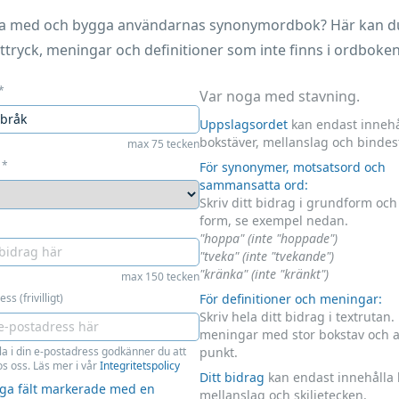
ara med och bygga användarnas synonymordbok? Här kan du 
ttryck, meningar och definitioner som inte finns i ordboken
*
Var noga med stavning.
Uppslagsordet
kan endast innehå
bokstäver, mellanslag och bindes
max 75 tecken
*
För synonymer, motsatsord och
sammansatta ord:
Skriv ditt bidrag i grundform oc
form, se exempel nedan.
"hoppa" (inte "hoppade")
"tveka" (inte "tvekande")
"kränka" (inte "kränkt")
max 150 tecken
ss (frivilligt)
För definitioner och meningar:
Skriv hela ditt bidrag i textrutan.
meningar med stor bokstav och 
la i din e-postadress godkänner du att
punkt.
s oss. Läs mer i vår
Integritetspolicy
Ditt bidrag
kan endast innehålla 
liga fält markerade med en
mellanslag och skiljetecken.