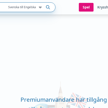
Spel
Kryssh
Svenska till Engelska
Premiumanvändare har tillgång