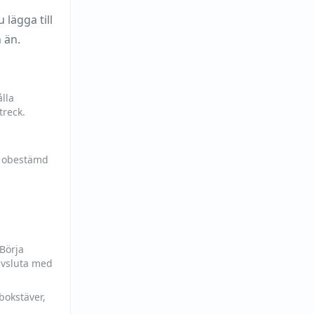
lägga till
 än.
lla
treck.
h obestämd
 Börja
avsluta med
bokstäver,