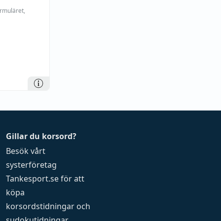
ormuläret,
Gillar du korsord?
Besök vårt
systerföretag
Tankesport.se
för att
köpa
korsordstidningar
och
sudokutidningar
.