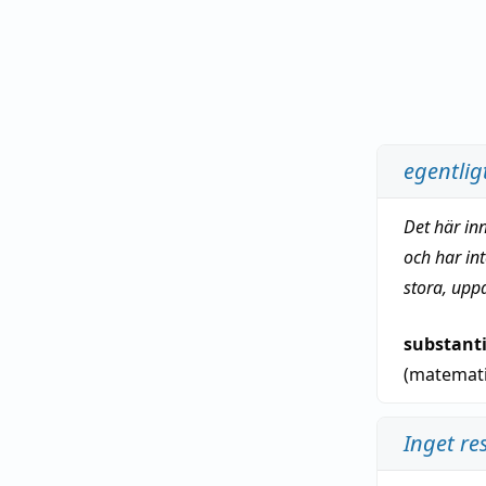
egentlig
Det här in
och har in
stora, upp
substant
(matemat
Inget re