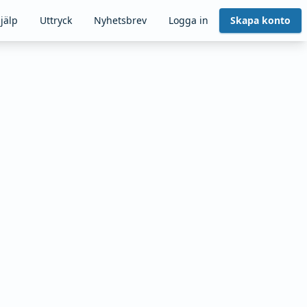
jälp
Uttryck
Nyhetsbrev
Logga in
Skapa konto