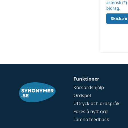
asterisk (*)
bidrag.
Skicka in
Funktioner
Korsordshjälp
Ordspel
Uttryck och ordspråk
Föreslå nytt ord
Lämna feedback