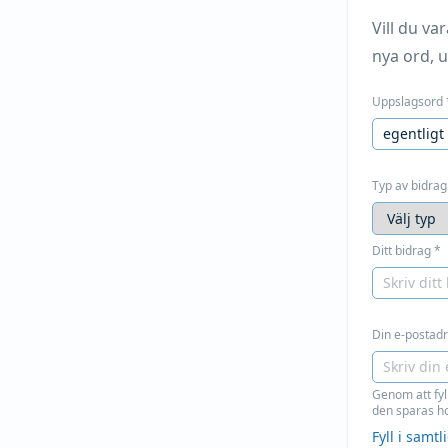
Vill du v
nya ord, u
Uppslagsord
Typ av bidrag
Ditt bidrag
*
Din e-postadre
Genom att fyl
den sparas ho
Fyll i samt