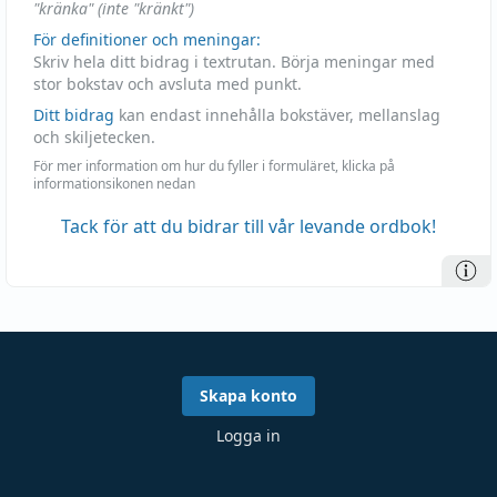
"kränka" (inte "kränkt")
För definitioner och meningar:
Skriv hela ditt bidrag i textrutan. Börja meningar med
stor bokstav och avsluta med punkt.
Ditt bidrag
kan endast innehålla bokstäver, mellanslag
och skiljetecken.
För mer information om hur du fyller i formuläret, klicka på
informationsikonen nedan
Tack för att du bidrar till vår levande ordbok!
Skapa konto
Logga in