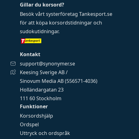
Gillar du korsord?
Besök vårt systerföretag
Tankesport.se
för att köpa
korsordstidningar
och
sudokutidningar
.
Kontakt
support@synonymer.se
Keesing Sverige AB /
Sinovum Media AB (556571-4036)
Holländargatan 23
111 60 Stockholm
Funktioner
Korsordshjälp
Ordspel
Uttryck och ordspråk