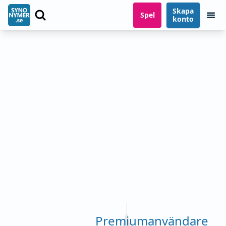
Skapa
Spel
konto
Premiumanvändare