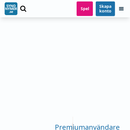
Skapa
Spel
konto
Premiumanvändare