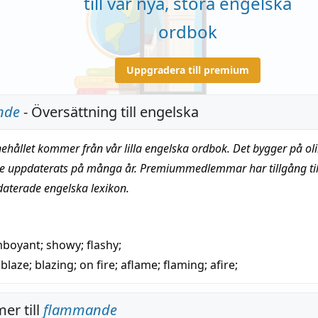
till vår nya, stora engelska
ordbok
Uppgradera till premium
nde
- Översättning till engelska
nehållet kommer från vår lilla engelska ordbok. Det bygger på oli
te uppdaterats på många år. Premiummedlemmar har tillgång till
daterade engelska lexikon.
mboyant
;
showy
;
flashy
;
ablaze
;
blazing
;
on fire
;
aflame
;
flaming
;
afire
;
er till
flammande