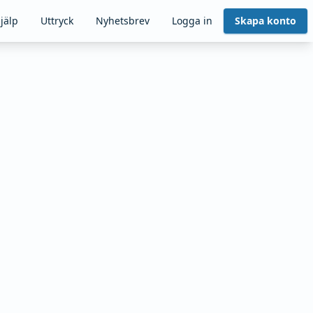
jälp
Uttryck
Nyhetsbrev
Logga in
Skapa konto