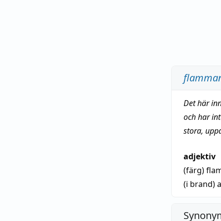
flamma
Det här in
och har in
stora, upp
adjektiv
(färg)
fla
(i brand)
Synonym