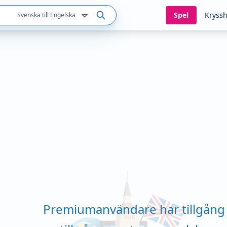
Spel
Kryssh
Svenska till Engelska
Premiumanvändare har tillgång