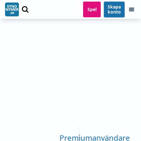
Skapa
Spel
konto
Premiumanvändare