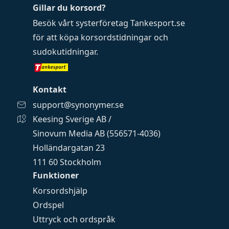
Gillar du korsord?
Besök vårt systerföretag
Tankesport.se
för att köpa
korsordstidningar
och
sudokutidningar
.
Kontakt
support@synonymer.se
Keesing Sverige AB /
Sinovum Media AB (556571-4036)
Holländargatan 23
111 60 Stockholm
Funktioner
Korsordshjälp
Ordspel
Uttryck och ordspråk