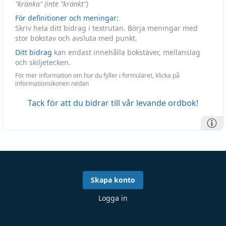
"kränka" (inte "kränkt")
För definitioner och meningar:
Skriv hela ditt bidrag i textrutan. Börja meningar med
stor bokstav och avsluta med punkt.
Ditt bidrag
kan endast innehålla bokstäver, mellanslag
och skiljetecken.
För mer information om hur du fyller i formuläret, klicka på
informationsikonen nedan
Tack för att du bidrar till vår levande ordbok!
Skapa konto
Logga in