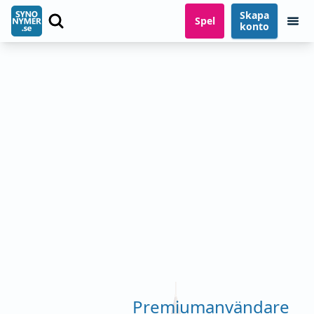
Skapa
Spel
konto
Premiumanvändare