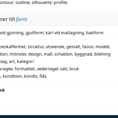
ontour
;
outline
;
silhouette
;
profile
;
er till
form
vid gjutning
,
gjutform
;
kärl vid matlagning
,
bakform
beskaffenhet
,
struktur
,
utseende
,
gestalt
,
fason
,
modell
,
tion
,
mönster
,
design
,
mall
,
schablon
,
byggnad
,
bildning
slag
,
art
,
kategori
regler
,
formalitet
,
vedertaget sätt
,
bruk
m
,
kondition
,
kondis
,
flås
rd