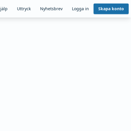
jälp
Uttryck
Nyhetsbrev
Logga in
Skapa konto