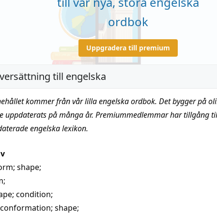
till vår nya, stora engelska
ordbok
Uppgradera till premium
versättning till engelska
nehållet kommer från vår lilla engelska ordbok. Det bygger på oli
te uppdaterats på många år. Premiummedlemmar har tillgång till
daterade engelska lexikon.
iv
orm
;
shape
;
m
;
ape
;
condition
;
conformation
;
shape
;