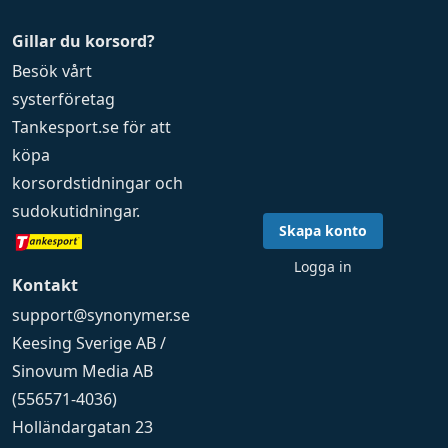
Gillar du korsord?
Besök vårt
systerföretag
Tankesport.se
för att
köpa
korsordstidningar
och
sudokutidningar
.
Skapa konto
Logga in
Kontakt
support@synonymer.se
Keesing Sverige AB /
Sinovum Media AB
(556571-4036)
Holländargatan 23