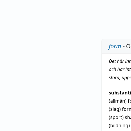
form
- Ö
Det här in
och har in
stora, upp
substant
(allmän)
f
(slag)
for
(sport)
sh
(bildning)