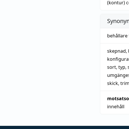
(kontur)
c
Synonym
behållare 
skepnad
,
konfigura
sort
,
typ
,
umgänges
skick
,
tri
motsatso
innehåll