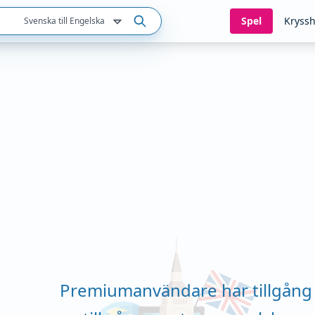
Spel
Kryssh
Svenska till Engelska
Premiumanvändare har tillgång