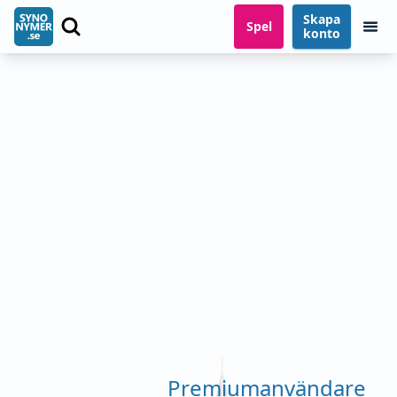
Skapa
Spel
konto
Premiumanvändare