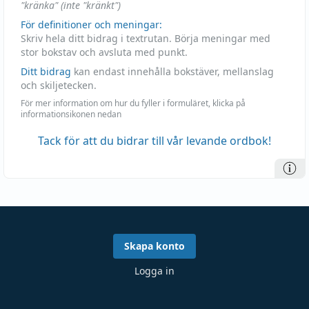
"kränka" (inte "kränkt")
För definitioner och meningar:
Skriv hela ditt bidrag i textrutan. Börja meningar med
stor bokstav och avsluta med punkt.
Ditt bidrag
kan endast innehålla bokstäver, mellanslag
och skiljetecken.
För mer information om hur du fyller i formuläret, klicka på
informationsikonen nedan
Tack för att du bidrar till vår levande ordbok!
Skapa konto
Logga in