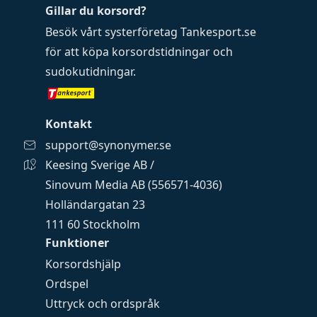
Gillar du korsord?
Besök vårt systerföretag
Tankesport.se
för att köpa
korsordstidningar
och
sudokutidningar
.
Kontakt
support@synonymer.se
Keesing Sverige AB /
Sinovum Media AB (556571-4036)
Holländargatan 23
111 60 Stockholm
Funktioner
Korsordshjälp
Ordspel
Uttryck och ordspråk