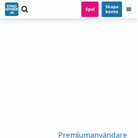
Skapa
Spel
konto
Premiumanvändare