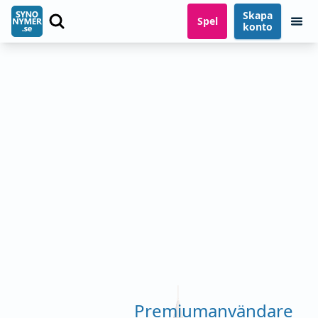
Skapa
Spel
konto
Premiumanvändare