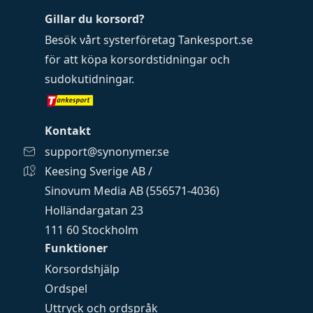
Gillar du korsord?
Besök vårt systerföretag
Tankesport.se
för att köpa
korsordstidningar
och
sudokutidningar
.
Kontakt
support@synonymer.se
Keesing Sverige AB /
Sinovum Media AB (556571-4036)
Holländargatan 23
111 60 Stockholm
Funktioner
Korsordshjälp
Ordspel
Uttryck och ordspråk