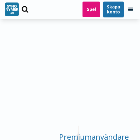
Skapa
Spel
konto
Premiumanvändare