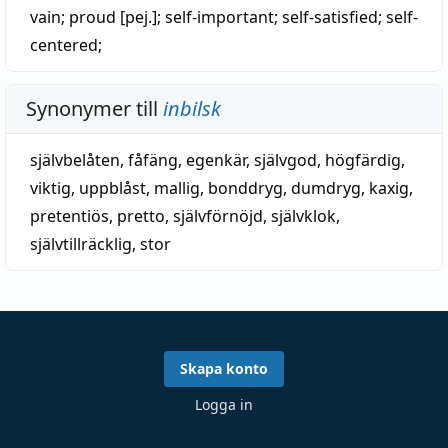
vain
; proud [pej.];
self-important
;
self-satisfied
;
self-
centered
;
Synonymer till
inbilsk
självbelåten
,
fåfäng
,
egenkär
,
självgod
,
högfärdig
,
viktig
,
uppblåst
,
mallig
,
bonddryg
,
dumdryg
,
kaxig
,
pretentiös
,
pretto
,
självförnöjd
,
självklok
,
självtillräcklig
,
stor
Skapa konto
Logga in