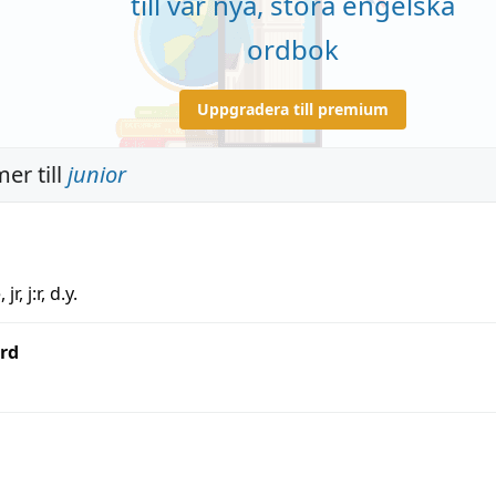
till vår nya, stora engelska
ordbok
Uppgradera till premium
er till
junior
e
,
jr
,
j:r
,
d.y.
rd