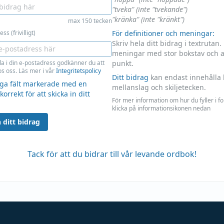
"tveka" (inte "tvekande")
"kränka" (inte "kränkt")
max 150 tecken
ss (frivilligt)
För definitioner och meningar:
Skriv hela ditt bidrag i textrutan.
meningar med stor bokstav och 
la i din e-postadress godkänner du att
punkt.
s oss. Läs mer i vår
Integritetspolicy
Ditt bidrag
kan endast innehålla 
liga fält markerade med en
mellanslag och skiljetecken.
 korrekt för att skicka in ditt
För mer information om hur du fyller i f
klicka på informationsikonen nedan
 ditt bidrag
Tack för att du bidrar till vår levande ordbok!