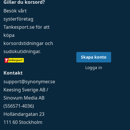
Gillar du korsord?
Besök vårt
systerföretag
Tankesport.se
för att
köpa
korsordstidningar
och
sudokutidningar
.
Skapa konto
Logga in
Kontakt
support@synonymer.se
Keesing Sverige AB /
Sinovum Media AB
(556571-4036)
Holländargatan 23
111 60 Stockholm