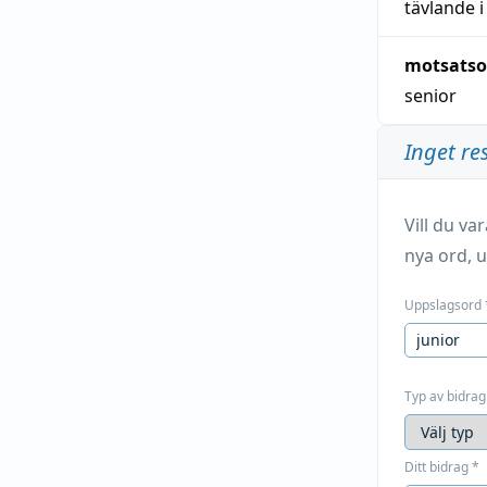
tävlande
i
motsatso
senior
Inget re
Vill du v
nya ord, u
Uppslagsord
Typ av bidrag
Ditt bidrag
*