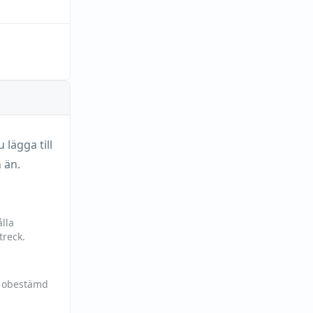
lägga till
 än.
lla
treck.
h obestämd