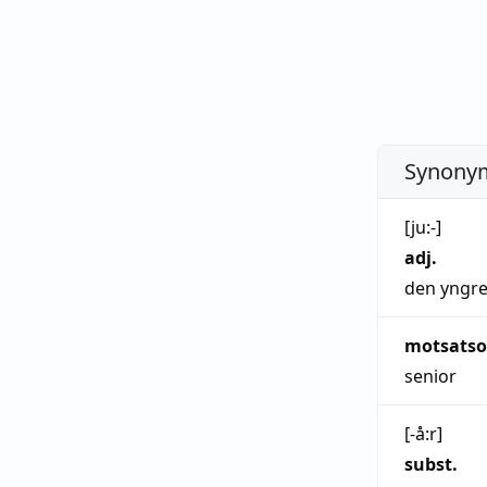
Synonym
Uttal:
[ju:-]
adj.
den yngr
motsatso
senior
Uttal:
[-å:r]
subst.