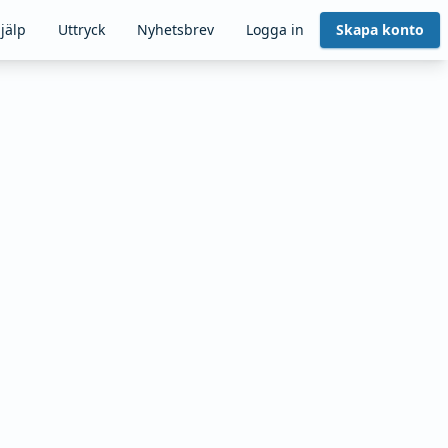
jälp
Uttryck
Nyhetsbrev
Logga in
Skapa konto