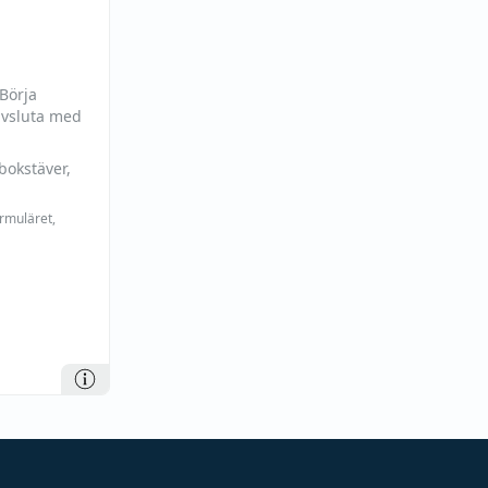
 Börja
avsluta med
bokstäver,
ormuläret,