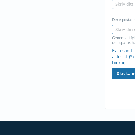
Din e-postadre
Genom att fyl
den sparas ho
Fyll i samt
asterisk (*)
bidrag.
Skicka in