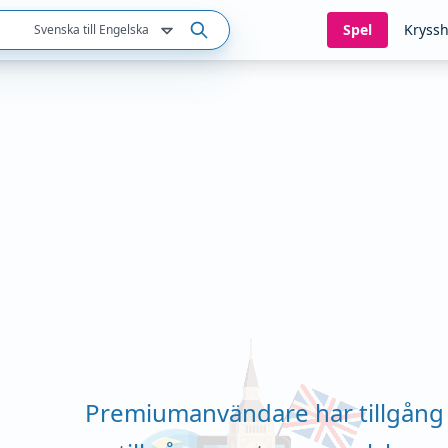
Spel
Kryssh
Svenska till Engelska
Premiumanvändare har tillgång