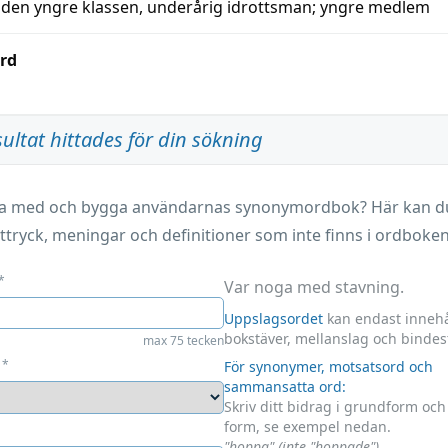
den
yngre
klassen
,
underårig idrottsman
;
yngre medlem
rd
sultat hittades för din sökning
ara med och bygga användarnas synonymordbok? Här kan du 
ttryck, meningar och definitioner som inte finns i ordboken
*
Var noga med stavning.
Uppslagsordet
kan endast innehå
bokstäver, mellanslag och bindes
max 75 tecken
*
För synonymer, motsatsord och
sammansatta ord:
Skriv ditt bidrag i grundform oc
form, se exempel nedan.
"hoppa" (inte "hoppade")