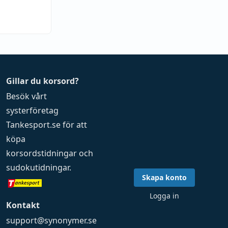
Gillar du korsord?
Besök vårt
systerföretag
Tankesport.se
för att
köpa
korsordstidningar
och
sudokutidningar
.
Skapa konto
Logga in
Kontakt
support@synonymer.se