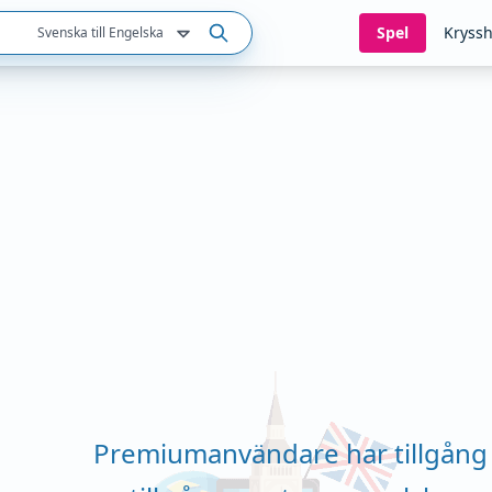
Spel
Kryssh
Svenska till Engelska
Premiumanvändare har tillgång