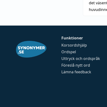
det väsent
huvudinne
Funktioner
Korsordshjälp
Ordspel
Uttryck och ordspråk
Föreslå nytt ord
Lämna feedback