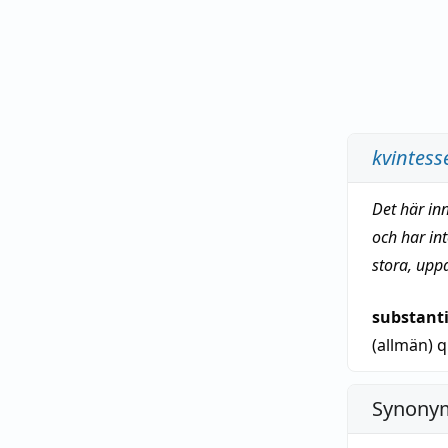
kvintess
Det här in
och har in
stora, upp
substant
(allmän)
q
Synonym