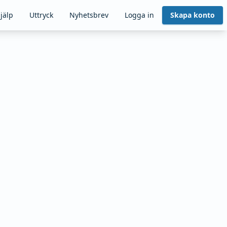
jälp
Uttryck
Nyhetsbrev
Logga in
Skapa konto