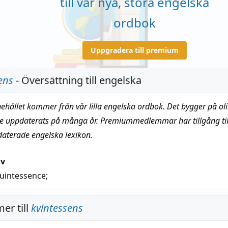
till vår nya, stora engelska
ordbok
Uppgradera till premium
ens
- Översättning till engelska
nehållet kommer från vår lilla engelska ordbok. Det bygger på oli
te uppdaterats på många år. Premiummedlemmar har tillgång till
daterade engelska lexikon.
iv
uintessence
;
er till
kvintessens