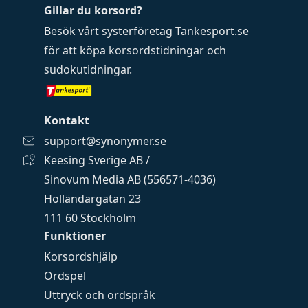
Gillar du korsord?
Besök vårt systerföretag
Tankesport.se
för att köpa
korsordstidningar
och
sudokutidningar
.
Kontakt
support@synonymer.se
Keesing Sverige AB /
Sinovum Media AB (556571-4036)
Holländargatan 23
111 60 Stockholm
Funktioner
Korsordshjälp
Ordspel
Uttryck och ordspråk