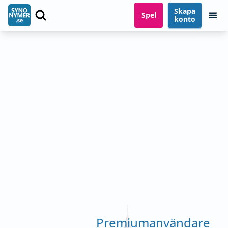
Skapa
Spel
konto
Premiumanvändare