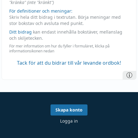
"kränka" (inte "kränkt")
För definitioner och meningar:
Skriv hela ditt bidrag i textrutan. Börja meningar med
stor bokstav och avsluta med punkt.
Ditt bidrag
kan endast innehålla bokstäver, mellanslag
och skiljetecken.
För mer information om hur du fyller i formuläret, klicka på
informationsikonen nedan
Tack för att du bidrar till vår levande ordbok!
Skapa konto
Logga in