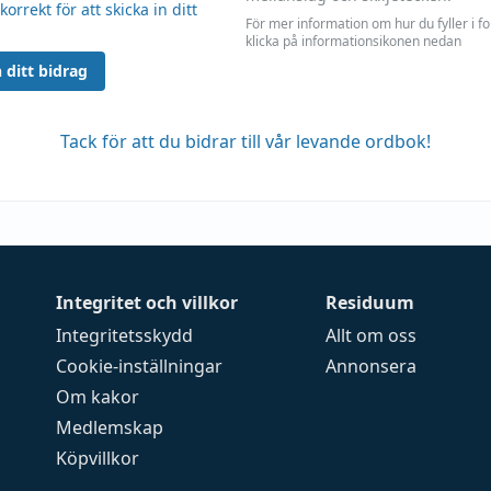
 korrekt för att skicka in ditt
För mer information om hur du fyller i f
klicka på informationsikonen nedan
 ditt bidrag
Tack för att du bidrar till vår levande ordbok!
Integritet och villkor
Residuum
Integritetsskydd
Allt om oss
Cookie-inställningar
Annonsera
Om kakor
Medlemskap
Köpvillkor