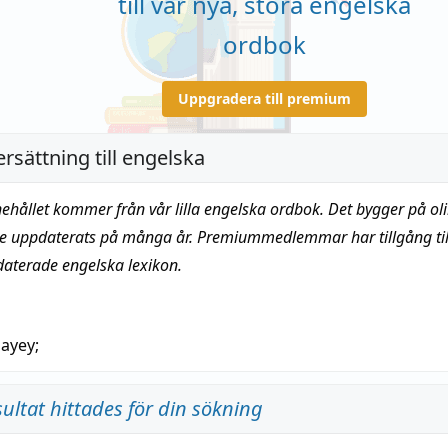
till vår nya, stora engelska
ordbok
Uppgradera till premium
rsättning till engelska
nehållet kommer från vår lilla engelska ordbok. Det bygger på oli
te uppdaterats på många år. Premiummedlemmar har tillgång till
daterade engelska lexikon.
layey
;
sultat hittades för din sökning