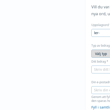
Vill du v
nya ord, u
Uppslagsord
Typ av bidrag
Ditt bidrag
*
Din e-postadre
Genom att fyl
den sparas ho
Fyll i samt