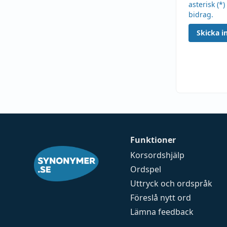
asterisk (*)
bidrag.
Skicka in
Funktioner
Korsordshjälp
Ordspel
Uttryck och ordspråk
Föreslå nytt ord
Lämna feedback