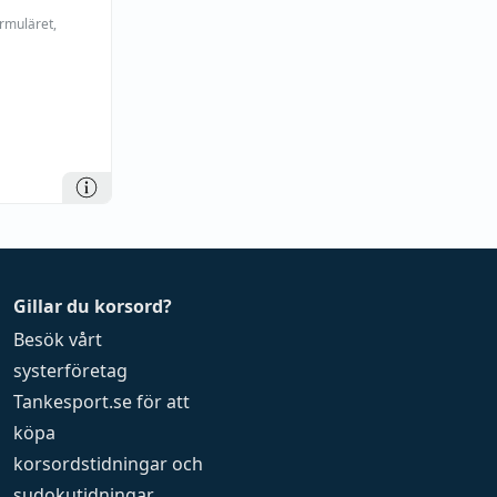
ormuläret,
Gillar du korsord?
Besök vårt
systerföretag
Tankesport.se
för att
köpa
korsordstidningar
och
sudokutidningar
.