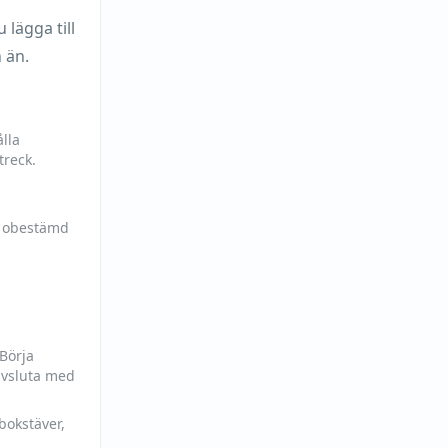
lägga till
 än.
lla
treck.
h obestämd
 Börja
avsluta med
bokstäver,