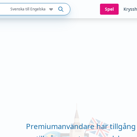
Spel
Kryssh
Svenska till Engelska
Premiumanvändare har tillgång