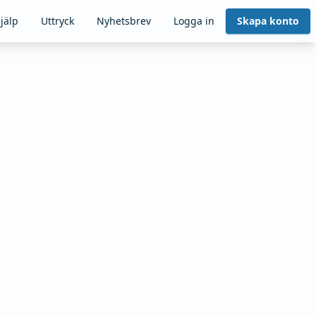
jälp
Uttryck
Nyhetsbrev
Logga in
Skapa konto