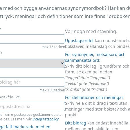
ara med och bygga användarnas synonymordbok? Här kan du 
ttryck, meningar och definitioner som inte finns i ordboken
*
Var noga med stavning.
Uppslagsordet
kan endast innehå
bokstäver, mellanslag och bindes
max 75 tecken
*
För synonymer, motsatsord och
sammansatta ord:
Skriv ditt bidrag i grundform oc
form, se exempel nedan.
"hoppa" (inte "hoppade")
"tveka" (inte "tvekande")
"kränka" (inte "kränkt")
max 150 tecken
ss (frivilligt)
För definitioner och meningar:
Skriv hela ditt bidrag i textrutan.
meningar med stor bokstav och 
la i din e-postadress godkänner du att
punkt.
s oss. Läs mer i vår
Integritetspolicy
Ditt bidrag
kan endast innehålla 
liga fält markerade med en
mellanslag och skiljetecken.