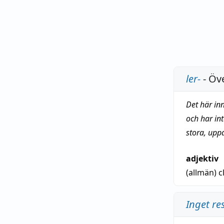
ler-
- Öve
Det här in
och har in
stora, upp
adjektiv
(allmän)
c
Inget re