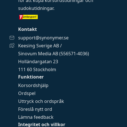
för att köpa
korsordstidningar
och
sudokutidningar
.
Kontakt
support@synonymer.se
Keesing Sverige AB /
Sinovum Media AB (556571-4036)
Holländargatan 23
111 60 Stockholm
Funktioner
Korsordshjälp
Ordspel
Uttryck och ordspråk
Föreslå nytt ord
Lämna feedback
Integritet och villkor