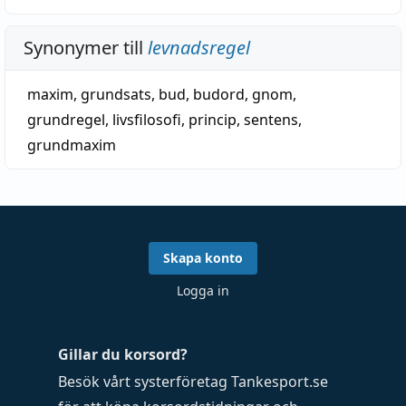
Synonymer till
levnadsregel
maxim
,
grundsats
,
bud
,
budord
,
gnom
,
grundregel
,
livsfilosofi
,
princip
,
sentens
,
grundmaxim
Skapa konto
Logga in
Gillar du korsord?
Besök vårt systerföretag
Tankesport.se