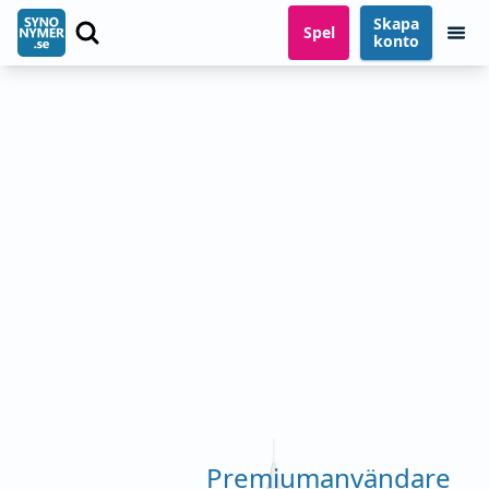
Skapa
Spel
konto
Premiumanvändare