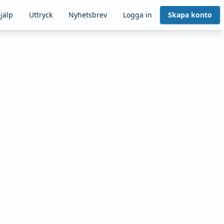
jälp
Uttryck
Nyhetsbrev
Logga in
Skapa konto