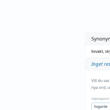
Synonym
livvakt
,
sk
Inget re
Vill du v
nya ord, u
Uppslagsord