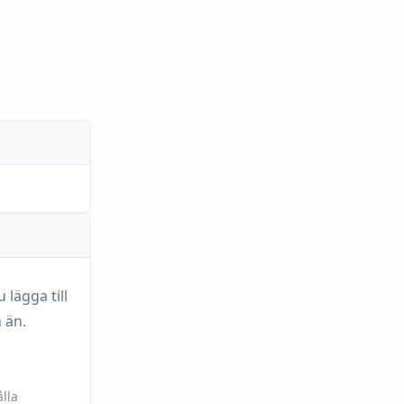
lägga till
 än.
lla