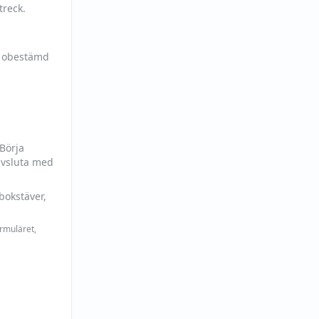
treck.
h obestämd
 Börja
avsluta med
bokstäver,
ormuläret,