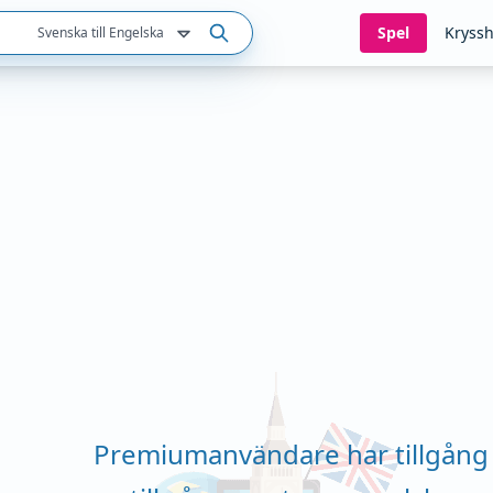
Spel
Kryssh
Svenska till Engelska
Premiumanvändare har tillgång