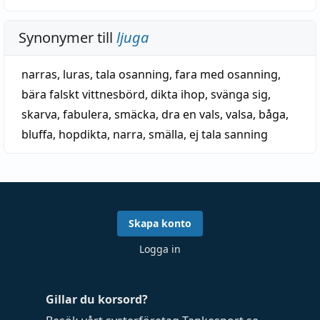
Synonymer till
ljuga
narras
,
luras
,
tala osanning
,
fara med osanning
,
bära falskt vittnesbörd
,
dikta ihop
,
svänga sig
,
skarva
,
fabulera
,
smäcka
,
dra en vals
,
valsa
,
båga
,
bluffa
,
hopdikta
,
narra
,
smälla
,
ej tala sanning
Skapa konto
Logga in
Gillar du korsord?