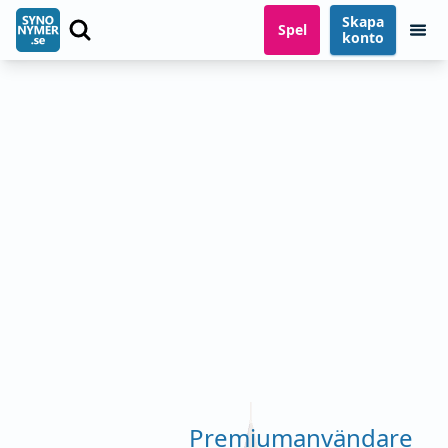
Skapa
Spel
konto
Premiumanvändare