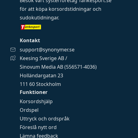
Besök vårt systerföretag
Tankesport.se
för att köpa
korsordstidningar
och
sudokutidningar
.
Kontakt
support@synonymer.se
Keesing Sverige AB /
Sinovum Media AB (556571-4036)
Holländargatan 23
111 60 Stockholm
Funktioner
Korsordshjälp
Ordspel
Uttryck och ordspråk
Föreslå nytt ord
Lämna feedback