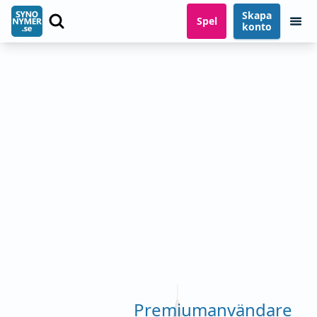
Skapa
Spel
konto
Premiumanvändare