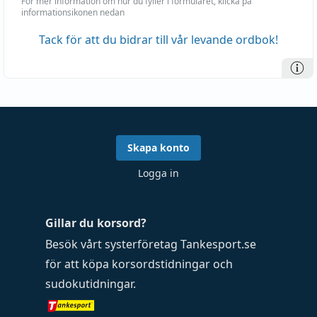
För mer information om hur du fyller i formuläret, klicka på
informationsikonen nedan
Tack för att du bidrar till vår levande ordbok!
Skapa konto
Logga in
Gillar du korsord?
Besök vårt systerföretag
Tankesport.se
för att köpa
korsordstidningar
och
sudokutidningar
.